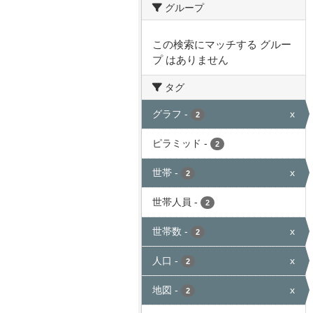
グループ
この検索にマッチする グルー
プ はありません
タグ
グラフ
-
x
2
ピラミッド
-
2
世帯
-
x
2
世帯人員
-
2
世帯数
-
x
2
人口
-
x
2
地図
-
x
2