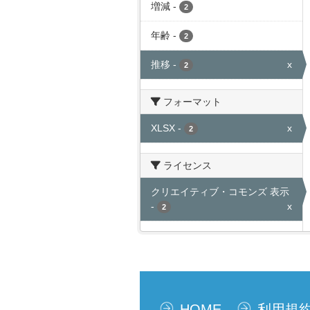
増減
-
2
年齢
-
2
推移
-
x
2
フォーマット
XLSX
-
x
2
ライセンス
クリエイティブ・コモンズ 表示
-
x
2
HOME
利用規