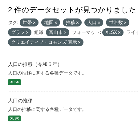
2 件のデータセットが見つかりました
タグ:
世帯
地図
推移
人口
世帯数
グラフ
組織:
富山市
フォーマット:
XLSX
ライ
クリエイティブ・コモンズ 表示
人口の推移（令和５年）
人口の推移に関する各種データです。
XLSX
人口の推移
人口の推移に関する各種データです。
XLSX