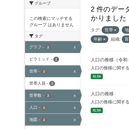
グループ
2 件のデ
かりました
この検索にマッチする
グループ はありません
タグ:
世帯
タグ
年齢
組織:
グラフ
-
x
2
ピラミッド
-
人口の推移（令和
2
人口の推移に関す
世帯
-
x
2
XLSX
世帯人員
-
2
人口の推移
世帯数
-
x
2
人口の推移に関す
人口
-
x
2
XLSX
地図
-
x
2