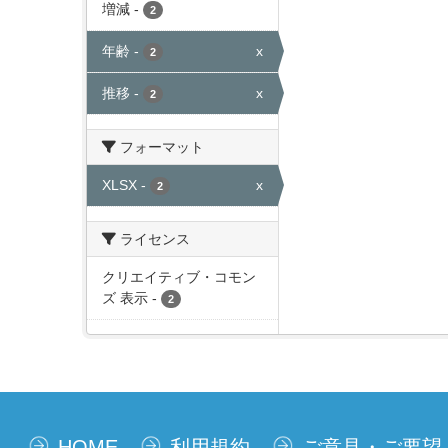
増減
-
2
年齢
-
x
2
推移
-
x
2
フォーマット
XLSX
-
x
2
ライセンス
クリエイティブ・コモン
ズ 表示
-
2
HOME
利用規約
ご意見・ご要望