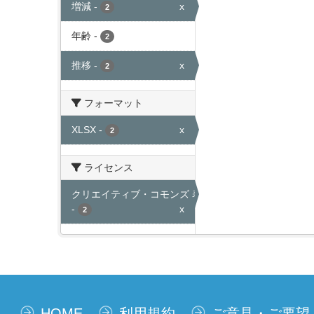
増減
-
x
2
年齢
-
2
推移
-
x
2
フォーマット
XLSX
-
x
2
ライセンス
クリエイティブ・コモンズ 表示
-
x
2
HOME
利用規約
ご意見・ご要望