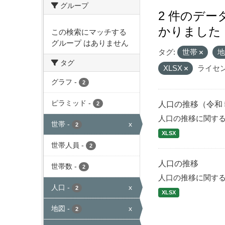
グループ
2 件のデ
かりました
この検索にマッチする
グループ はありません
タグ:
世帯
タグ
XLSX
ライセン
グラフ
-
2
ピラミッド
-
人口の推移（令和
2
人口の推移に関す
世帯
-
x
2
XLSX
世帯人員
-
2
人口の推移
世帯数
-
2
人口の推移に関す
人口
-
x
2
XLSX
地図
-
x
2