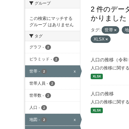
グループ
2 件のデ
かりました
この検索にマッチする
グループ はありません
タグ:
世帯
タグ
XLSX
グラフ
-
2
ピラミッド
-
人口の推移（令和
2
人口の推移に関す
世帯
-
x
2
XLSX
世帯人員
-
2
人口の推移
世帯数
-
2
人口の推移に関す
人口
-
2
XLSX
地図
-
x
2