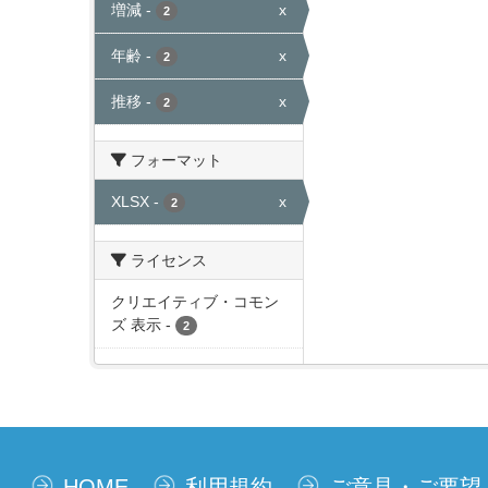
増減
-
x
2
年齢
-
x
2
推移
-
x
2
フォーマット
XLSX
-
x
2
ライセンス
クリエイティブ・コモン
ズ 表示
-
2
HOME
利用規約
ご意見・ご要望