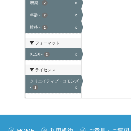
増減
-
x
2
年齢
-
x
2
推移
-
x
2
フォーマット
XLSX
-
x
2
ライセンス
クリエイティブ・コモンズ 表示
-
x
2
HOME
利用規約
ご意見・ご要望