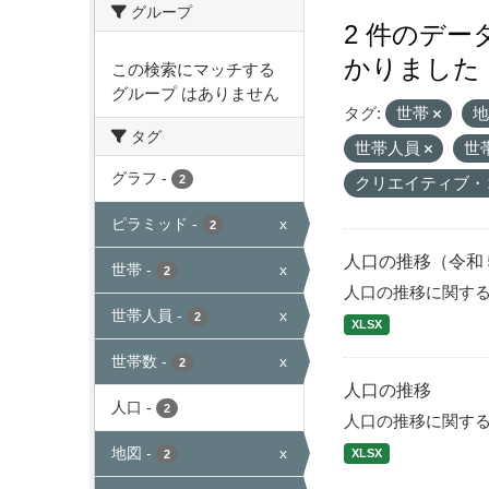
グループ
2 件のデ
かりました
この検索にマッチする
グループ はありません
タグ:
世帯
タグ
世帯人員
世
グラフ
-
2
クリエイティブ・
ピラミッド
-
x
2
人口の推移（令和
世帯
-
x
2
人口の推移に関す
世帯人員
-
x
2
XLSX
世帯数
-
x
2
人口の推移
人口
-
2
人口の推移に関す
地図
-
x
XLSX
2