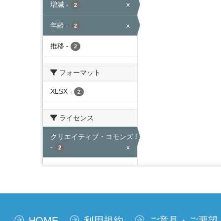
増減
-
x
2
年齢
-
x
2
推移
-
2
フォーマット
XLSX
-
2
ライセンス
クリエイティブ・コモンズ 表示
-
x
2
HOME
利用規約
ご意見・ご要望