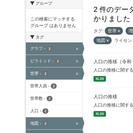
グループ
2 件のデ
かりました
この検索にマッチする
グループ はありません
タグ:
世帯
タグ
地図
ライセン
グラフ
-
x
2
ピラミッド
-
x
人口の推移（令和
2
人口の推移に関す
世帯
-
x
2
XLSX
世帯人員
-
2
人口の推移
世帯数
-
2
人口の推移に関す
人口
-
2
XLSX
地図
-
x
2