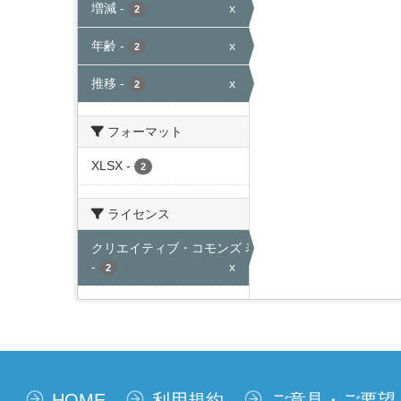
増減
-
x
2
年齢
-
x
2
推移
-
x
2
フォーマット
XLSX
-
2
ライセンス
クリエイティブ・コモンズ 表示
-
x
2
HOME
利用規約
ご意見・ご要望