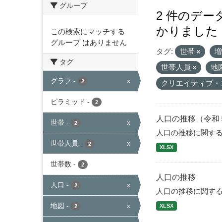
グループ
2 件のデ
かりました
この検索にマッチする
グループ はありません
タグ:
世帯
タグ
世帯人員
地
グラフ
-
x
2
クリエイティブ・
ピラミッド
-
2
人口の推移（令和
世帯
-
x
2
人口の推移に関す
世帯人員
-
x
2
XLSX
世帯数
-
2
人口の推移
人口
-
x
2
人口の推移に関す
地図
-
x
XLSX
2