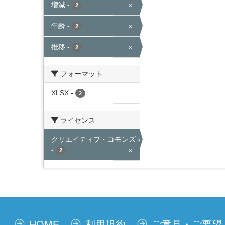
増減
-
x
2
年齢
-
x
2
推移
-
x
2
フォーマット
XLSX
-
2
ライセンス
クリエイティブ・コモンズ 表示
-
x
2
HOME
利用規約
ご意見・ご要望