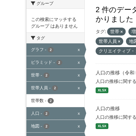
グループ
2 件のデ
かりました
この検索にマッチする
グループ はありません
タグ:
世帯
タグ
世帯人員
地
グラフ
-
x
2
クリエイティブ・
ピラミッド
-
x
2
人口の推移（令和
世帯
-
x
2
人口の推移に関す
世帯人員
-
x
2
XLSX
世帯数
-
2
人口の推移
人口
-
x
2
人口の推移に関す
地図
-
x
XLSX
2