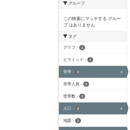
グループ
この検索にマッチする グルー
プ はありません
タグ
グラフ
-
2
ピラミッド
-
2
世帯
-
x
2
世帯人員
-
2
世帯数
-
2
人口
-
x
2
地図
-
2