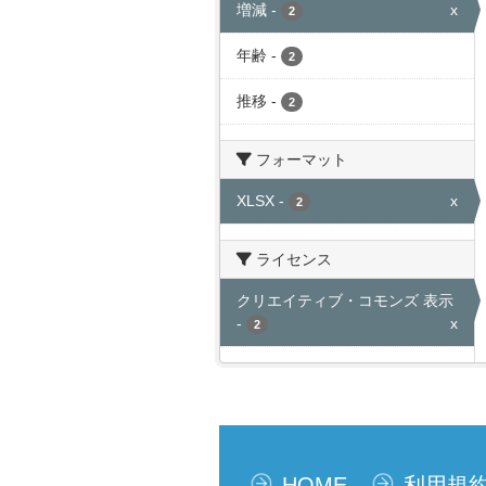
増減
-
x
2
年齢
-
2
推移
-
2
フォーマット
XLSX
-
x
2
ライセンス
クリエイティブ・コモンズ 表示
-
x
2
HOME
利用規