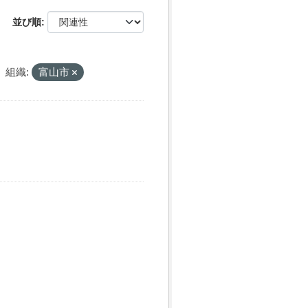
並び順
組織:
富山市