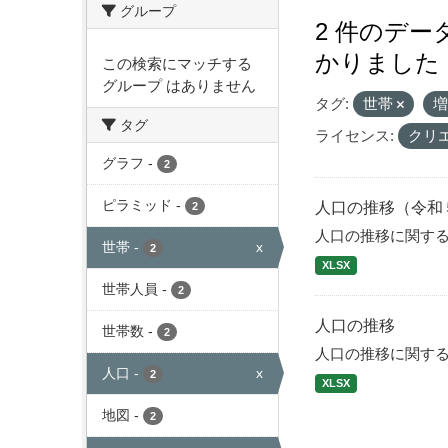
グループ
2 件のデ
かりました
この検索にマッチする
グループ はありません
タグ:
世帯
タグ
ライセンス:
クリ
グラフ
-
2
ピラミッド
-
人口の推移（令和
2
人口の推移に関す
世帯
-
x
2
XLSX
世帯人員
-
2
人口の推移
世帯数
-
2
人口の推移に関す
人口
-
x
2
XLSX
地図
-
2