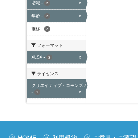
増減
-
x
2
年齢
-
x
2
推移
-
2
フォーマット
XLSX
-
x
2
ライセンス
クリエイティブ・コモンズ 表示
-
x
2
HOME
利用規約
ご意見・ご要望