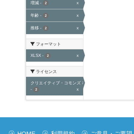
増減
-
x
2
年齢
-
x
2
推移
-
x
2
フォーマット
XLSX
-
x
2
ライセンス
クリエイティブ・コモンズ 表示
-
x
2
HOME
利用規約
ご意見・ご要望