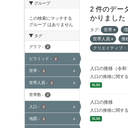
グループ
2 件のデ
かりました
この検索にマッチする
グループ はありません
タグ:
世帯
タグ
世帯人員
推
グラフ
-
2
クリエイティブ・
ピラミッド
-
x
2
人口の推移（令和
世帯
-
x
2
人口の推移に関す
世帯人員
-
x
2
XLSX
世帯数
-
2
人口の推移
人口
-
x
2
人口の推移に関す
地図
-
x
XLSX
2