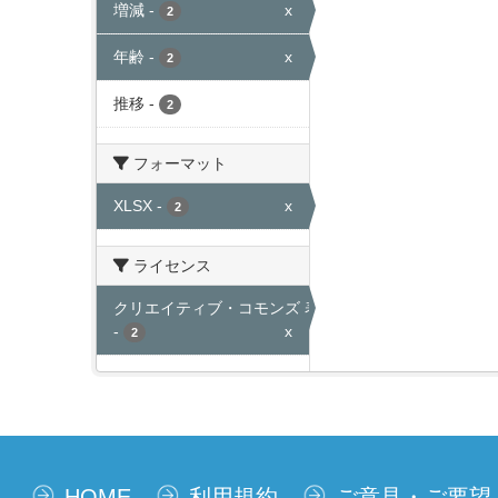
増減
-
x
2
年齢
-
x
2
推移
-
2
フォーマット
XLSX
-
x
2
ライセンス
クリエイティブ・コモンズ 表示
-
x
2
HOME
利用規約
ご意見・ご要望