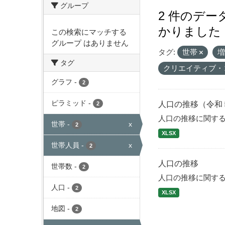
グループ
2 件のデ
かりました
この検索にマッチする
グループ はありません
タグ:
世帯
タグ
クリエイティブ・
グラフ
-
2
ピラミッド
-
人口の推移（令和
2
人口の推移に関す
世帯
-
x
2
XLSX
世帯人員
-
x
2
人口の推移
世帯数
-
2
人口の推移に関す
人口
-
2
XLSX
地図
-
2