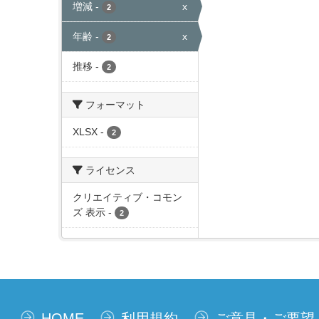
増減
-
x
2
年齢
-
x
2
推移
-
2
フォーマット
XLSX
-
2
ライセンス
クリエイティブ・コモン
ズ 表示
-
2
HOME
利用規約
ご意見・ご要望