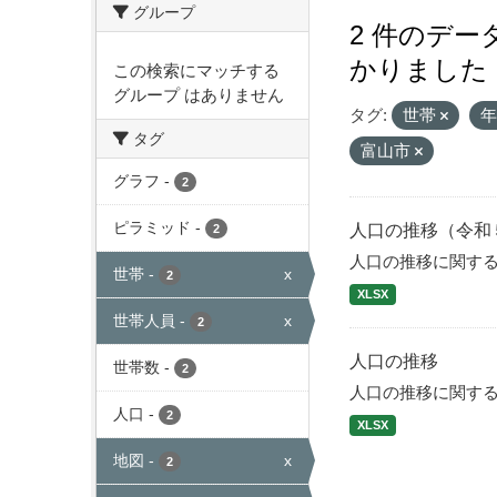
グループ
2 件のデ
かりました
この検索にマッチする
グループ はありません
タグ:
世帯
タグ
富山市
グラフ
-
2
ピラミッド
-
人口の推移（令和
2
人口の推移に関す
世帯
-
x
2
XLSX
世帯人員
-
x
2
人口の推移
世帯数
-
2
人口の推移に関す
人口
-
2
XLSX
地図
-
x
2