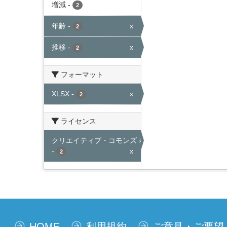
増減
-
2
年齢
-
x
2
推移
-
x
2
フォーマット
XLSX
-
x
2
ライセンス
クリエイティブ・コモンズ 表示
-
x
2
HOME
利用規約
ご意見・ご要望