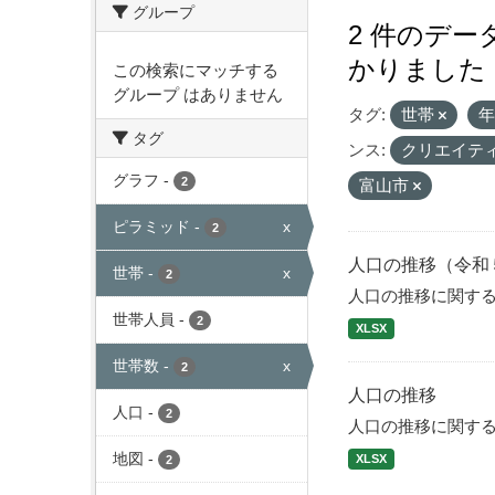
グループ
2 件のデ
かりました
この検索にマッチする
グループ はありません
タグ:
世帯
タグ
ンス:
クリエイテ
グラフ
-
2
富山市
ピラミッド
-
x
2
人口の推移（令和
世帯
-
x
2
人口の推移に関す
世帯人員
-
2
XLSX
世帯数
-
x
2
人口の推移
人口
-
2
人口の推移に関す
地図
-
XLSX
2