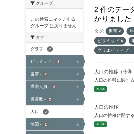
グループ
2 件のデ
かりました
この検索にマッチする
グループ はありません
タグ:
世帯
タグ
ピラミッド
グラフ
-
2
クリエイティブ・
ピラミッド
-
x
2
人口の推移（令和
世帯
-
x
2
人口の推移に関す
世帯人員
-
x
2
XLSX
世帯数
-
x
2
人口の推移
人口
-
2
人口の推移に関す
地図
-
x
XLSX
2