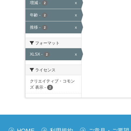
増減
-
x
2
年齢
-
x
2
推移
-
x
2
フォーマット
XLSX
-
x
2
ライセンス
クリエイティブ・コモン
ズ 表示
-
2
HOME
利用規約
ご意見・ご要望