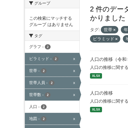
グループ
2 件のデ
かりました
この検索にマッチする
グループ はありません
タグ:
世帯
タグ
ピラミッド
グラフ
-
2
ピラミッド
-
x
人口の推移（令和
2
人口の推移に関す
世帯
-
x
2
XLSX
世帯人員
-
x
2
人口の推移
世帯数
-
x
2
人口の推移に関す
人口
-
2
XLSX
地図
-
x
2