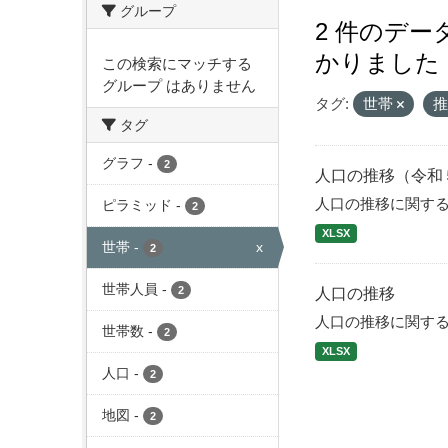
グループ
2 件のデ
かりました
この検索にマッチする
グループ はありません
タグ:
世帯
タグ
グラフ
-
2
人口の推移（令和
人口の推移に関す
ピラミッド
-
2
XLSX
世帯
-
x
2
世帯人員
-
2
人口の推移
人口の推移に関す
世帯数
-
2
XLSX
人口
-
2
地図
-
2