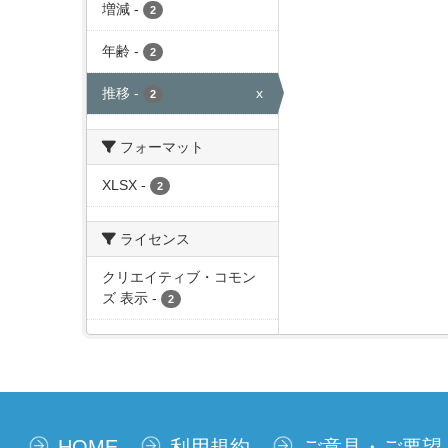
増減
-
2
年齢
-
2
推移
-
x
2
フォーマット
XLSX
-
2
ライセンス
クリエイティブ・コモン
ズ 表示
-
2
HOME
利用規約
ご意見・ご要望