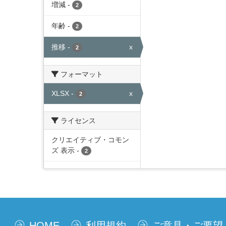
増減
-
2
年齢
-
2
推移
-
x
2
フォーマット
XLSX
-
x
2
ライセンス
クリエイティブ・コモン
ズ 表示
-
2
HOME
利用規約
ご意見・ご要望