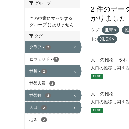
グループ
2 件のデ
かりました
この検索にマッチする
グループ はありません
タグ:
世帯
タグ
ト:
XLSX
グラフ
-
x
2
ピラミッド
-
人口の推移（令和
2
人口の推移に関す
世帯
-
x
2
XLSX
世帯人員
-
2
人口の推移
世帯数
-
x
2
人口の推移に関す
人口
-
x
2
XLSX
地図
-
2