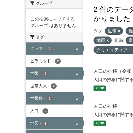
グループ
2 件のデ
かりました
この検索にマッチする
グループ はありません
タグ:
世帯
タグ
地図
組織:
グラフ
-
x
2
クリエイティブ・
ピラミッド
-
2
人口の推移（令和
世帯
-
x
2
人口の推移に関す
世帯人員
-
2
XLSX
世帯数
-
x
2
人口の推移
人口
-
2
人口の推移に関す
地図
-
x
XLSX
2