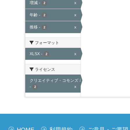
増減
-
x
2
年齢
-
x
2
推移
-
x
2
フォーマット
XLSX
-
x
2
ライセンス
クリエイティブ・コモンズ 表示
-
x
2
HOME
利用規約
ご意見・ご要望