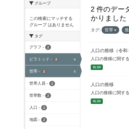
グループ
2 件のデ
かりました
この検索にマッチする
グループ はありません
タグ:
世帯
タグ
グラフ
-
2
人口の推移（令和
人口の推移に関す
ピラミッド
-
x
2
XLSX
世帯
-
x
2
世帯人員
-
2
人口の推移
人口の推移に関す
世帯数
-
2
XLSX
人口
-
2
地図
-
2