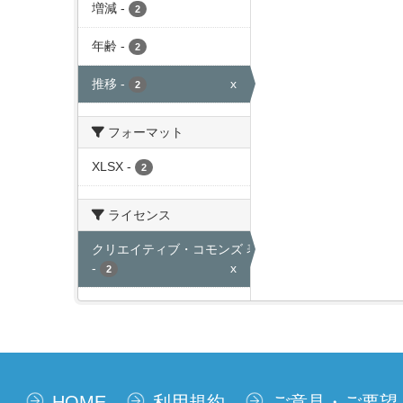
増減
-
2
年齢
-
2
推移
-
x
2
フォーマット
XLSX
-
2
ライセンス
クリエイティブ・コモンズ 表示
-
x
2
HOME
利用規約
ご意見・ご要望