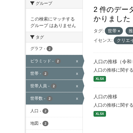
グループ
2 件のデ
かりました
この検索にマッチする
グループ はありません
タグ:
世帯
タグ
イセンス:
クリエ
グラフ
-
2
ピラミッド
-
x
人口の推移（令和
2
人口の推移に関す
世帯
-
x
2
XLSX
世帯人員
-
x
2
人口の推移
世帯数
-
x
2
人口の推移に関す
人口
-
2
XLSX
地図
-
2