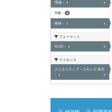
増減
-
x
2
年齢
-
2
推移
-
x
2
フォーマット
XLSX
-
x
2
ライセンス
クリエイティブ・コモンズ 表示
-
x
2
HOME
利用規