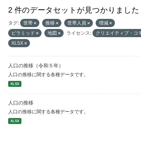
2 件のデータセットが見つかりました
タグ:
世帯
推移
世帯人員
増減
ピラミッド
地図
ライセンス:
クリエイティブ・コ
XLSX
人口の推移（令和５年）
人口の推移に関する各種データです。
XLSX
人口の推移
人口の推移に関する各種データです。
XLSX