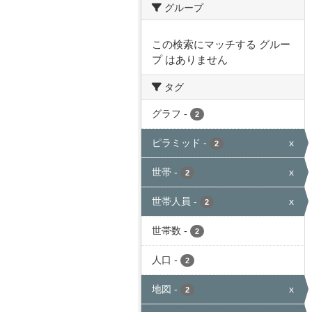
グループ
この検索にマッチする グルー
プ はありません
タグ
グラフ
-
2
ピラミッド
-
x
2
世帯
-
x
2
世帯人員
-
x
2
世帯数
-
2
人口
-
2
地図
-
x
2