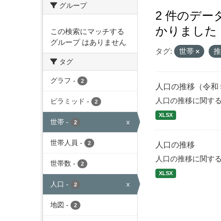
グループ
2 件のデ
かりました
この検索にマッチする
グループ はありません
タグ:
世帯
タグ
グラフ
-
2
人口の推移（令和
人口の推移に関す
ピラミッド
-
2
XLSX
世帯
-
x
2
世帯人員
-
2
人口の推移
人口の推移に関す
世帯数
-
2
XLSX
人口
-
x
2
地図
-
2