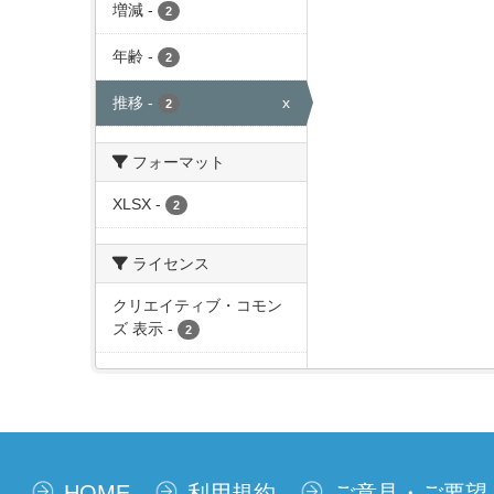
増減
-
2
年齢
-
2
推移
-
x
2
フォーマット
XLSX
-
2
ライセンス
クリエイティブ・コモン
ズ 表示
-
2
HOME
利用規約
ご意見・ご要望