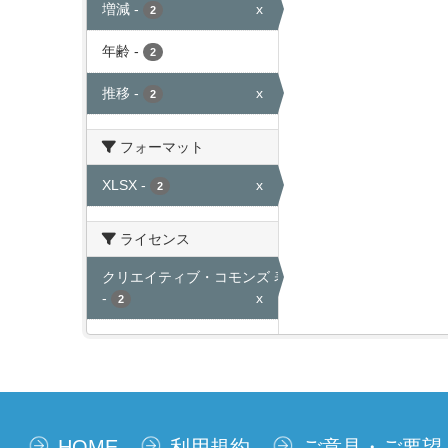
増減
-
x
2
年齢
-
2
推移
-
x
2
フォーマット
XLSX
-
x
2
ライセンス
クリエイティブ・コモンズ 表示
-
x
2
HOME
利用規約
ご意見・ご要望