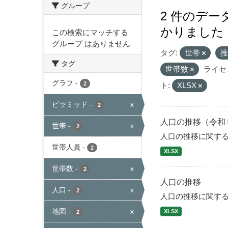
グループ
2 件のデ
かりました
この検索にマッチする
グループ はありません
タグ:
世帯
タグ
世帯数
ライセ
グラフ
-
2
ト:
XLSX
ピラミッド
-
x
2
人口の推移（令和
世帯
-
x
2
人口の推移に関す
世帯人員
-
2
XLSX
世帯数
-
x
2
人口の推移
人口
-
x
2
人口の推移に関す
地図
-
x
XLSX
2