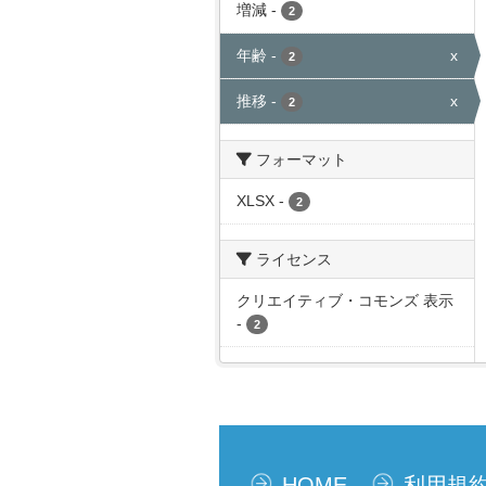
増減
-
2
年齢
-
x
2
推移
-
x
2
フォーマット
XLSX
-
2
ライセンス
クリエイティブ・コモンズ 表示
-
2
HOME
利用規