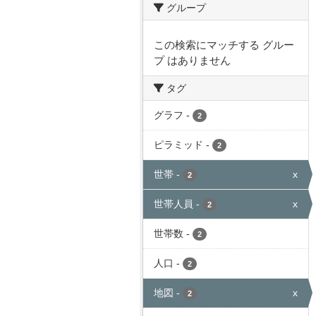
グループ
この検索にマッチする グルー
プ はありません
タグ
グラフ
-
2
ピラミッド
-
2
世帯
-
x
2
世帯人員
-
x
2
世帯数
-
2
人口
-
2
地図
-
x
2