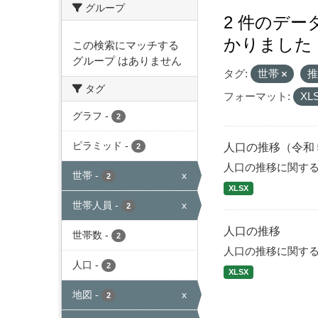
グループ
2 件のデ
かりました
この検索にマッチする
グループ はありません
タグ:
世帯
タグ
フォーマット:
XL
グラフ
-
2
ピラミッド
-
人口の推移（令和
2
人口の推移に関す
世帯
-
x
2
XLSX
世帯人員
-
x
2
人口の推移
世帯数
-
2
人口の推移に関す
人口
-
2
XLSX
地図
-
x
2