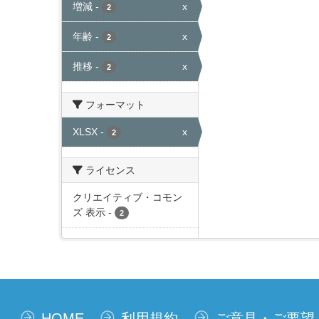
増減
-
x
2
年齢
-
x
2
推移
-
x
2
フォーマット
XLSX
-
x
2
ライセンス
クリエイティブ・コモン
ズ 表示
-
2
HOME
利用規約
ご意見・ご要望