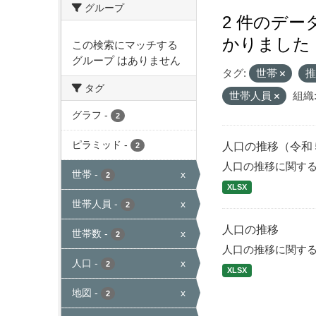
グループ
2 件のデ
かりました
この検索にマッチする
グループ はありません
タグ:
世帯
タグ
世帯人員
組織
グラフ
-
2
ピラミッド
-
人口の推移（令和
2
人口の推移に関す
世帯
-
x
2
XLSX
世帯人員
-
x
2
人口の推移
世帯数
-
x
2
人口の推移に関す
人口
-
x
2
XLSX
地図
-
x
2