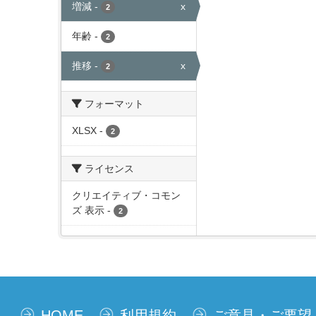
増減
-
x
2
年齢
-
2
推移
-
x
2
フォーマット
XLSX
-
2
ライセンス
クリエイティブ・コモン
ズ 表示
-
2
HOME
利用規約
ご意見・ご要望