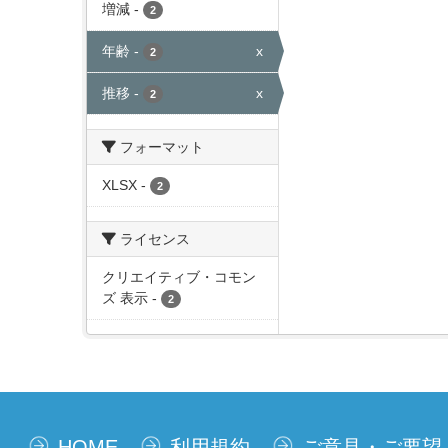
増減
-
2
年齢
-
x
2
推移
-
x
2
フォーマット
XLSX
-
2
ライセンス
クリエイティブ・コモン
ズ 表示
-
2
HOME
利用規約
ご意見・ご要望