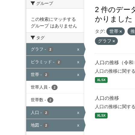
グループ
2 件のデ
かりました
この検索にマッチする
グループ はありません
タグ:
世帯
タグ
グラフ
グラフ
-
x
2
ピラミッド
-
x
人口の推移（令和
2
人口の推移に関す
世帯
-
x
2
XLSX
世帯人員
-
2
人口の推移
世帯数
-
2
人口の推移に関す
人口
-
x
2
XLSX
地図
-
x
2