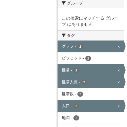
グループ
この検索にマッチする グルー
プ はありません
タグ
グラフ
-
x
2
ピラミッド
-
2
世帯
-
x
2
世帯人員
-
x
2
世帯数
-
2
人口
-
x
2
地図
-
2