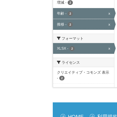
増減
-
2
年齢
-
x
2
推移
-
x
2
フォーマット
XLSX
-
x
2
ライセンス
クリエイティブ・コモンズ 表示
-
2
HOME
利用規