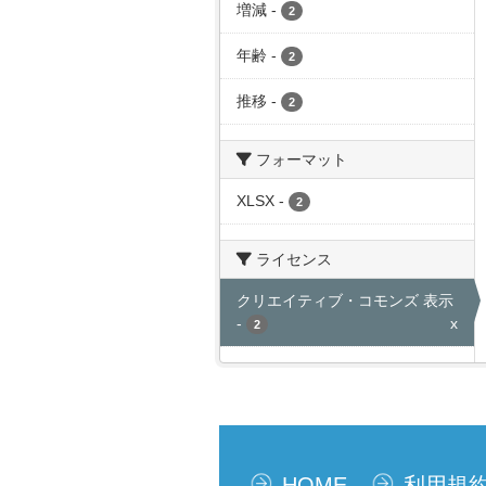
増減
-
2
年齢
-
2
推移
-
2
フォーマット
XLSX
-
2
ライセンス
クリエイティブ・コモンズ 表示
-
x
2
HOME
利用規