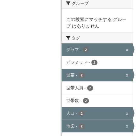
グループ
この検索にマッチする グルー
プ はありません
タグ
グラフ
-
x
2
ピラミッド
-
2
世帯
-
x
2
世帯人員
-
2
世帯数
-
2
人口
-
x
2
地図
-
x
2