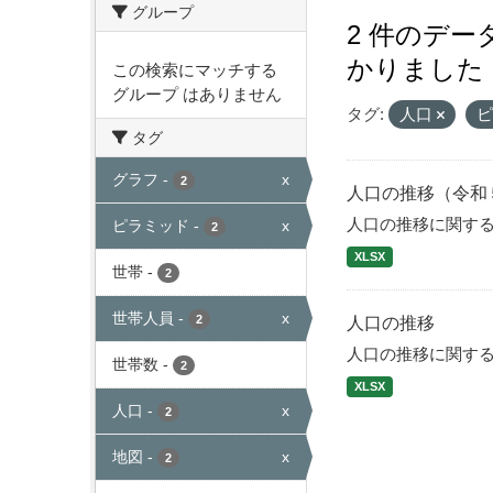
グループ
2 件のデ
かりました
この検索にマッチする
グループ はありません
タグ:
人口
タグ
グラフ
-
x
2
人口の推移（令和
人口の推移に関す
ピラミッド
-
x
2
XLSX
世帯
-
2
世帯人員
-
x
2
人口の推移
人口の推移に関す
世帯数
-
2
XLSX
人口
-
x
2
地図
-
x
2