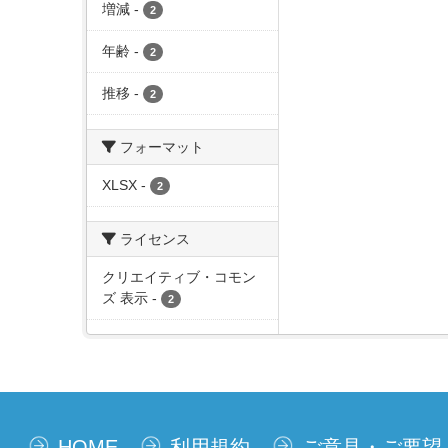
増減
-
2
年齢
-
2
推移
-
2
フォーマット
XLSX
-
2
ライセンス
クリエイティブ・コモン
ズ 表示
-
2
HOME
利用規約
ご意見・ご要望