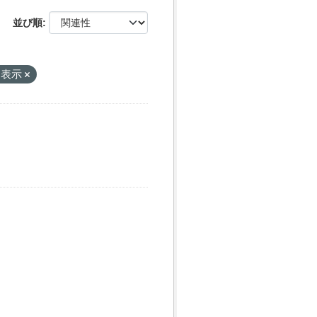
並び順
ォ
 表示