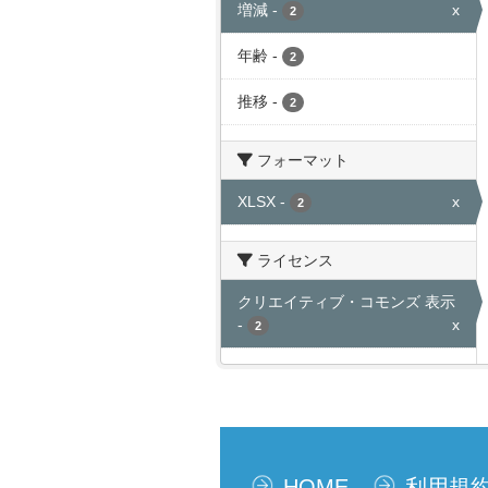
増減
-
x
2
年齢
-
2
推移
-
2
フォーマット
XLSX
-
x
2
ライセンス
クリエイティブ・コモンズ 表示
-
x
2
HOME
利用規