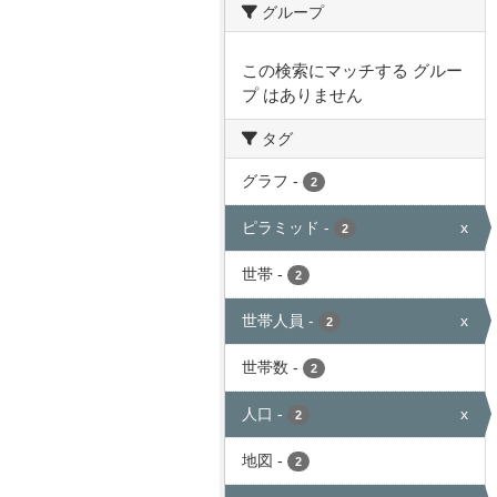
グループ
この検索にマッチする グルー
プ はありません
タグ
グラフ
-
2
ピラミッド
-
x
2
世帯
-
2
世帯人員
-
x
2
世帯数
-
2
人口
-
x
2
地図
-
2