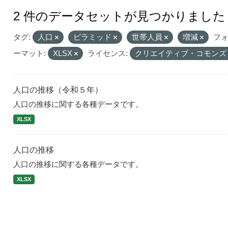
2 件のデータセットが見つかりました
タグ:
人口
ピラミッド
世帯人員
増減
フ
ーマット:
XLSX
ライセンス:
クリエイティブ・コモンズ
人口の推移（令和５年）
人口の推移に関する各種データです。
XLSX
人口の推移
人口の推移に関する各種データです。
XLSX