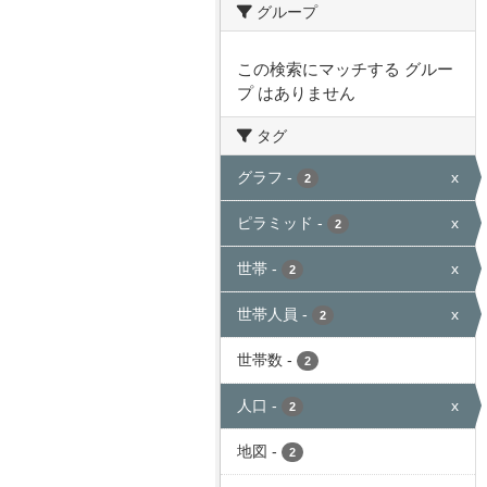
グループ
この検索にマッチする グルー
プ はありません
タグ
グラフ
-
x
2
ピラミッド
-
x
2
世帯
-
x
2
世帯人員
-
x
2
世帯数
-
2
人口
-
x
2
地図
-
2