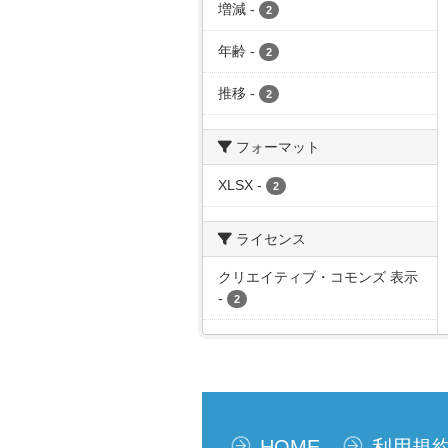
増減
-
2
年齢
-
2
推移
-
2
フォーマット
XLSX
-
2
ライセンス
クリエイティブ・コモンズ 表示
-
2
HOME
利用規