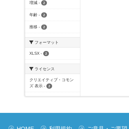
増減
-
2
年齢
-
2
推移
-
2
フォーマット
XLSX
-
2
ライセンス
クリエイティブ・コモン
ズ 表示
-
2
HOME
利用規約
ご意見・ご要望