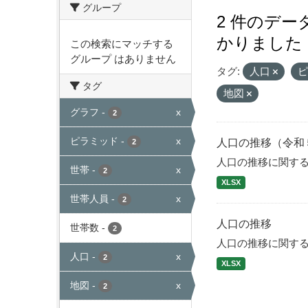
グループ
2 件のデ
かりました
この検索にマッチする
グループ はありません
タグ:
人口
タグ
地図
グラフ
-
x
2
ピラミッド
-
x
人口の推移（令和
2
人口の推移に関す
世帯
-
x
2
XLSX
世帯人員
-
x
2
人口の推移
世帯数
-
2
人口の推移に関す
人口
-
x
2
XLSX
地図
-
x
2