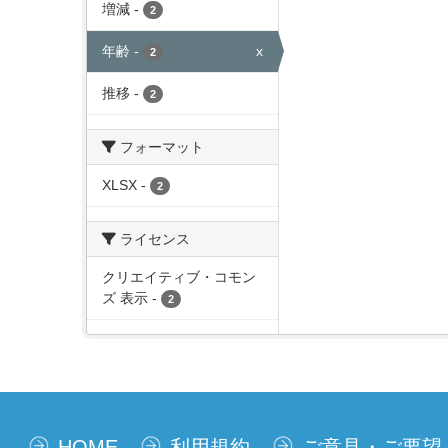
増減
-
2
年齢
-
x
2
推移
-
2
フォーマット
XLSX
-
2
ライセンス
クリエイティブ・コモン
ズ 表示
-
2
HOME
利用規約
ご意見・ご要望