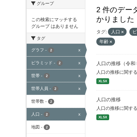
グループ
2 件のデ
かりました
この検索にマッチする
グループ はありません
タグ:
人口
タグ
年齢
グラフ
-
x
2
ピラミッド
-
x
人口の推移（令和
2
人口の推移に関す
世帯
-
x
2
XLSX
世帯人員
-
x
2
人口の推移
世帯数
-
2
人口の推移に関す
人口
-
x
2
XLSX
地図
-
2