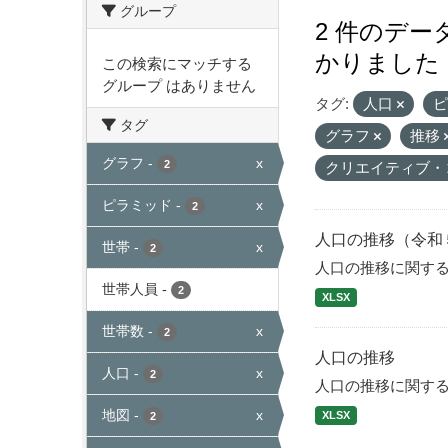
グループ
2 件のデ
かりました
この検索にマッチする
グループ はありません
タグ:
人口
タグ
グラフ
推移
グラフ
-
x
2
クリエイティブ・
ピラミッド
-
x
2
人口の推移（令和
世帯
-
x
2
人口の推移に関す
世帯人員
-
2
XLSX
世帯数
-
x
2
人口の推移
人口
-
x
2
人口の推移に関す
地図
-
x
XLSX
2