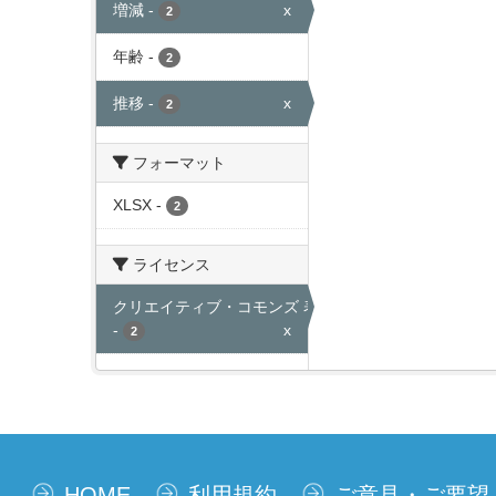
増減
-
x
2
年齢
-
2
推移
-
x
2
フォーマット
XLSX
-
2
ライセンス
クリエイティブ・コモンズ 表示
-
x
2
HOME
利用規約
ご意見・ご要望