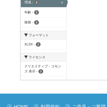
増減
-
x
2
年齢
-
2
推移
-
2
フォーマット
XLSX
-
2
ライセンス
クリエイティブ・コモン
ズ 表示
-
2
HOME
利用規約
ご意見・ご要望