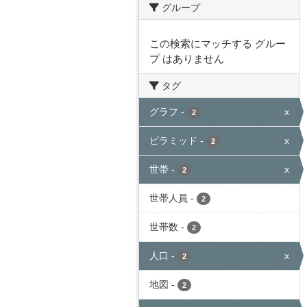
グループ
この検索にマッチする グルー
プ はありません
タグ
グラフ
-
x
2
ピラミッド
-
x
2
世帯
-
x
2
世帯人員
-
2
世帯数
-
2
人口
-
x
2
地図
-
2