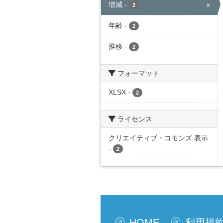
増減
-
x
2
年齢
-
2
推移
-
2
フォーマット
XLSX
-
2
ライセンス
クリエイティブ・コモンズ 表示
-
2
HOME
利用規