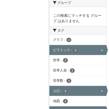
グループ
この検索にマッチする グルー
プ はありません
タグ
グラフ
-
2
ピラミッド
-
x
2
世帯
-
2
世帯人員
-
2
世帯数
-
2
人口
-
x
2
地図
-
2