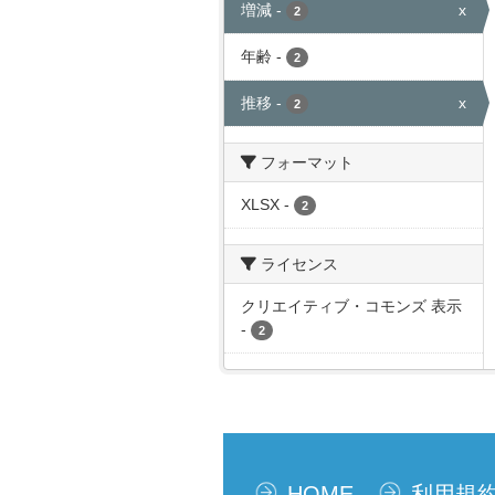
増減
-
x
2
年齢
-
2
推移
-
x
2
フォーマット
XLSX
-
2
ライセンス
クリエイティブ・コモンズ 表示
-
2
HOME
利用規