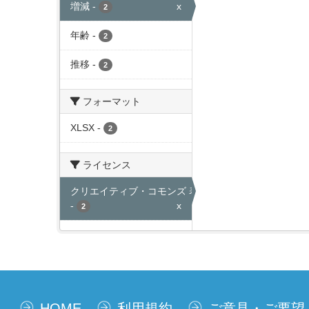
増減
-
x
2
年齢
-
2
推移
-
2
フォーマット
XLSX
-
2
ライセンス
クリエイティブ・コモンズ 表示
-
x
2
HOME
利用規約
ご意見・ご要望