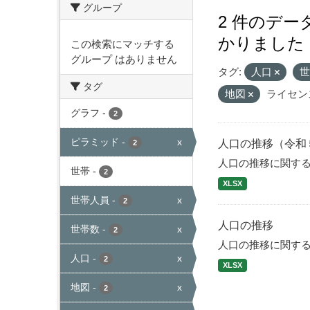
グループ
2 件のデ
かりました
この検索にマッチする
グループ はありません
タグ:
人口
タグ
地図
ライセン
グラフ
-
2
ピラミッド
-
x
人口の推移（令和
2
人口の推移に関す
世帯
-
2
XLSX
世帯人員
-
x
2
人口の推移
世帯数
-
x
2
人口の推移に関す
人口
-
x
2
XLSX
地図
-
x
2