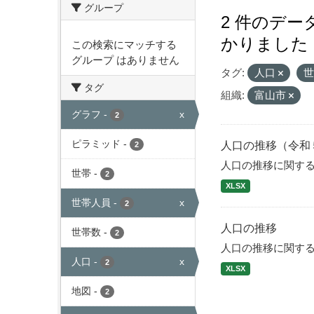
グループ
2 件のデ
かりました
この検索にマッチする
グループ はありません
タグ:
人口
タグ
組織:
富山市
グラフ
-
x
2
ピラミッド
-
人口の推移（令和
2
人口の推移に関す
世帯
-
2
XLSX
世帯人員
-
x
2
人口の推移
世帯数
-
2
人口の推移に関す
人口
-
x
2
XLSX
地図
-
2