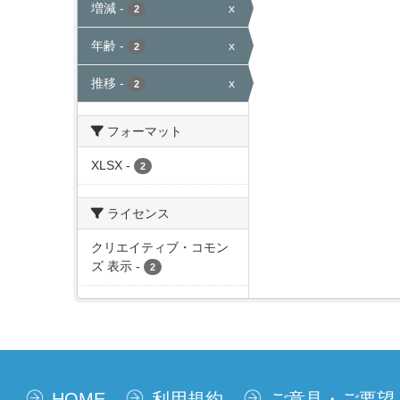
増減
-
x
2
年齢
-
x
2
推移
-
x
2
フォーマット
XLSX
-
2
ライセンス
クリエイティブ・コモン
ズ 表示
-
2
HOME
利用規約
ご意見・ご要望