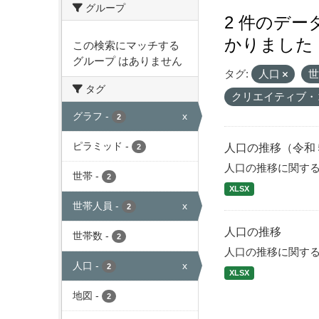
グループ
2 件のデ
かりました
この検索にマッチする
グループ はありません
タグ:
人口
タグ
クリエイティブ・
グラフ
-
x
2
ピラミッド
-
人口の推移（令和
2
人口の推移に関す
世帯
-
2
XLSX
世帯人員
-
x
2
人口の推移
世帯数
-
2
人口の推移に関す
人口
-
x
2
XLSX
地図
-
2