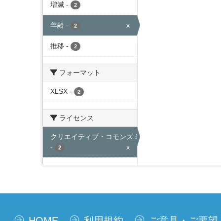
増減
-
2
年齢
-
x
2
推移
-
2
フォーマット
XLSX
-
2
ライセンス
クリエイティブ・コモンズ 表示
-
x
2
HOME
利用規約
ご意見・ご要望