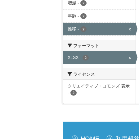
増減
-
2
年齢
-
2
推移
-
x
2
フォーマット
XLSX
-
x
2
ライセンス
クリエイティブ・コモンズ 表示
-
2
HOME
利用規