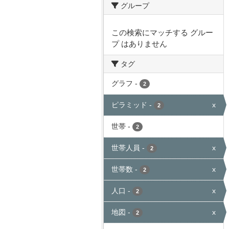
グループ
この検索にマッチする グルー
プ はありません
タグ
グラフ
-
2
ピラミッド
-
x
2
世帯
-
2
世帯人員
-
x
2
世帯数
-
x
2
人口
-
x
2
地図
-
x
2