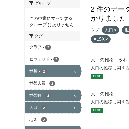
グループ
2 件のデ
かりました
この検索にマッチする
グループ はありません
タグ:
人口
タグ
XLSX
グラフ
-
2
ピラミッド
-
人口の推移（令和
2
人口の推移に関す
世帯
-
x
2
XLSX
世帯人員
-
2
人口の推移
世帯数
-
x
2
人口の推移に関す
人口
-
x
2
XLSX
地図
-
2