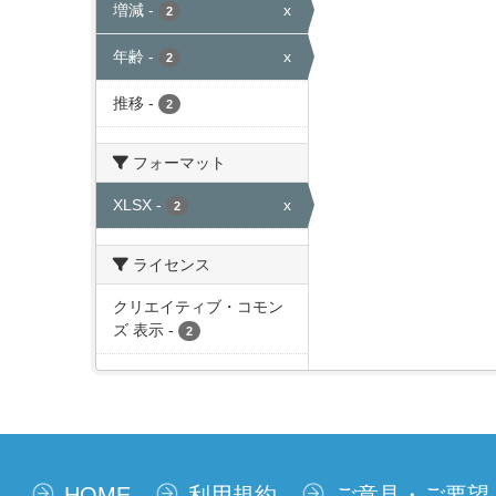
増減
-
x
2
年齢
-
x
2
推移
-
2
フォーマット
XLSX
-
x
2
ライセンス
クリエイティブ・コモン
ズ 表示
-
2
HOME
利用規約
ご意見・ご要望