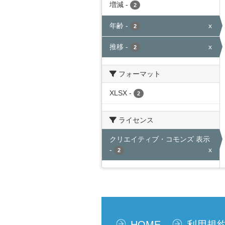
増減
-
2
年齢
-
x
2
推移
-
x
2
フォーマット
XLSX
-
2
ライセンス
クリエイティブ・コモンズ 表示
-
x
2
HOME
利用規