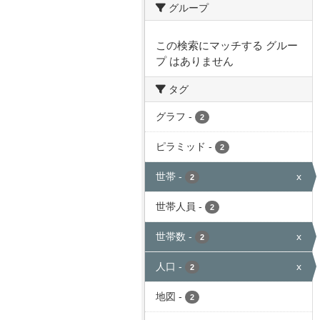
グループ
この検索にマッチする グルー
プ はありません
タグ
グラフ
-
2
ピラミッド
-
2
世帯
-
x
2
世帯人員
-
2
世帯数
-
x
2
人口
-
x
2
地図
-
2