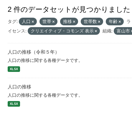
2 件のデータセットが見つかりました
タグ:
人口
世帯
推移
世帯数
年齢
ラ
イセンス:
クリエイティブ・コモンズ 表示
組織:
富山市
人口の推移（令和５年）
人口の推移に関する各種データです。
XLSX
人口の推移
人口の推移に関する各種データです。
XLSX