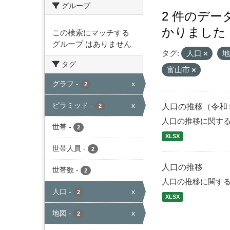
グループ
2 件のデ
かりました
この検索にマッチする
グループ はありません
タグ:
人口
タグ
富山市
グラフ
-
x
2
ピラミッド
-
x
人口の推移（令和
2
人口の推移に関す
世帯
-
2
XLSX
世帯人員
-
2
人口の推移
世帯数
-
2
人口の推移に関す
人口
-
x
2
XLSX
地図
-
x
2