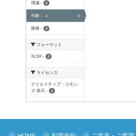
増減
-
2
年齢
-
x
2
推移
-
2
フォーマット
XLSX
-
2
ライセンス
クリエイティブ・コモン
ズ 表示
-
2
HOME
利用規約
ご意見・ご要望