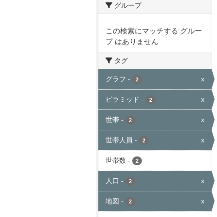
グループ
この検索にマッチする グルー
プ はありません
タグ
グラフ
-
x
2
ピラミッド
-
x
2
世帯
-
x
2
世帯人員
-
x
2
世帯数
-
2
人口
-
x
2
地図
-
x
2