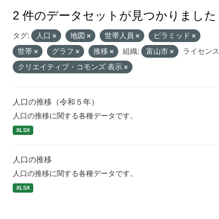
2 件のデータセットが見つかりました
タグ:
人口
地図
世帯人員
ピラミッド
世帯
グラフ
推移
組織:
富山市
ライセンス
クリエイティブ・コモンズ 表示
人口の推移（令和５年）
人口の推移に関する各種データです。
XLSX
人口の推移
人口の推移に関する各種データです。
XLSX