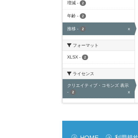
増減
-
2
年齢
-
2
推移
-
x
2
フォーマット
XLSX
-
2
ライセンス
クリエイティブ・コモンズ 表示
-
x
2
HOME
利用規