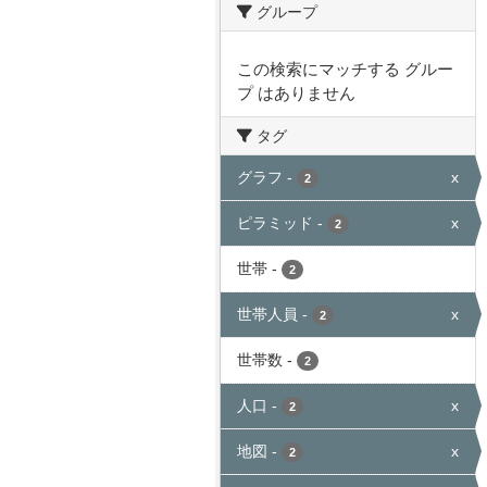
グループ
この検索にマッチする グルー
プ はありません
タグ
グラフ
-
x
2
ピラミッド
-
x
2
世帯
-
2
世帯人員
-
x
2
世帯数
-
2
人口
-
x
2
地図
-
x
2