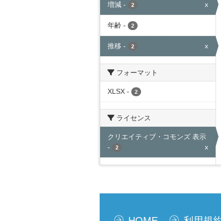
増減
-
x
2
年齢
-
2
推移
-
x
2
フォーマット
XLSX
-
2
ライセンス
クリエイティブ・コモンズ 表示
-
x
2
HOME
利用規