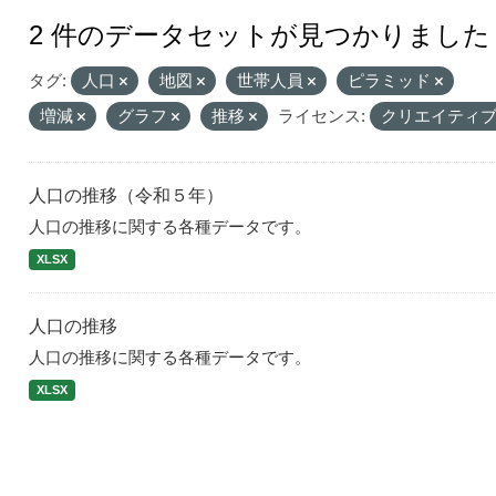
2 件のデータセットが見つかりました
タグ:
人口
地図
世帯人員
ピラミッド
増減
グラフ
推移
ライセンス:
クリエイティブ
人口の推移（令和５年）
人口の推移に関する各種データです。
XLSX
人口の推移
人口の推移に関する各種データです。
XLSX