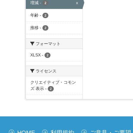
増減
-
x
2
年齢
-
2
推移
-
2
フォーマット
XLSX
-
2
ライセンス
クリエイティブ・コモン
ズ 表示
-
2
HOME
利用規約
ご意見・ご要望