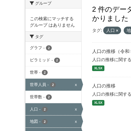
グループ
2 件のデ
かりました
この検索にマッチする
グループ はありません
タグ:
人口
タグ
グラフ
-
2
人口の推移（令和
人口の推移に関す
ピラミッド
-
2
XLSX
世帯
-
2
世帯人員
-
x
2
人口の推移
人口の推移に関す
世帯数
-
2
XLSX
人口
-
x
2
地図
-
x
2