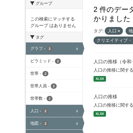
グループ
2 件のデ
かりました
この検索にマッチする
グループ はありません
タグ:
人口
タグ
クリエイティブ・
グラフ
-
x
2
ピラミッド
-
人口の推移（令和
2
人口の推移に関す
世帯
-
2
XLSX
世帯人員
-
2
人口の推移
世帯数
-
2
人口の推移に関す
人口
-
x
2
XLSX
地図
-
x
2