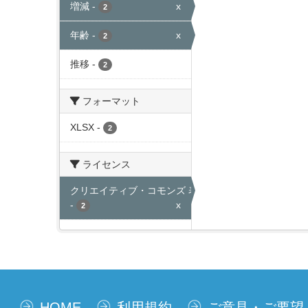
増減
-
x
2
年齢
-
x
2
推移
-
2
フォーマット
XLSX
-
2
ライセンス
クリエイティブ・コモンズ 表示
-
x
2
HOME
利用規約
ご意見・ご要望